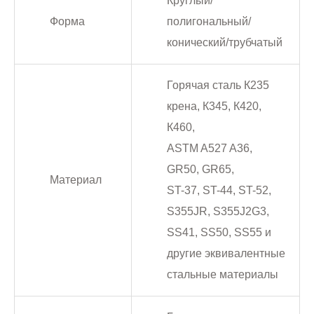
Круглый/
Форма
полигональный/
конический/трубчатый
Горячая сталь К235
крена, К345, К420,
К460,
ASTM A527 A36,
GR50, GR65,
Материал
ST-37, ST-44, ST-52,
S355JR, S355J2G3,
SS41, SS50, SS55 и
другие эквивалентные
стальные материалы